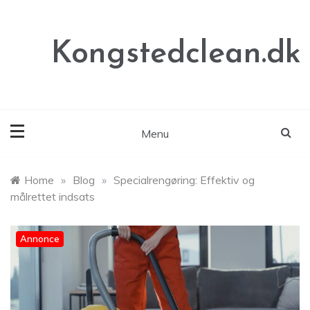
Skip
to
content
Kongstedclean.dk
Menu
Home
»
Blog
»
Specialrengøring: Effektiv og
målrettet indsats
Annonce